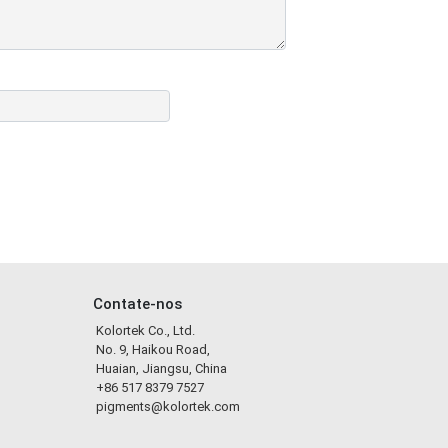
Contate-nos
Kolortek Co., Ltd.
No. 9, Haikou Road,
Huaian, Jiangsu, China
+86 517 8379 7527
pigments@kolortek.com