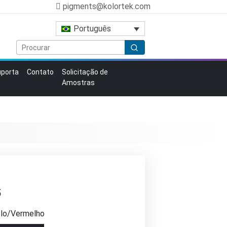
pigments@kolortek.com
Português
uporta
Contato
Solicitação de
Amostras
5
lo/Vermelho