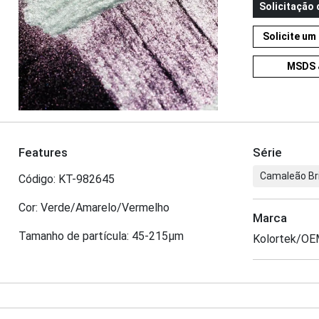
Solicitação
Solicite u
MSDS 
Features
Série
Camaleão Br
Código: KT-982645
Cor: Verde/Amarelo/Vermelho
Marca
Tamanho de partícula: 45-215μm
Kolortek/O