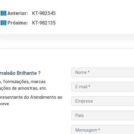
Anterior:
KT-982545
Próximo:
KT-982135
aleão Brilhante ?
o, formulações, marcas
iações de amostras, etc.
epresentante do Atendimento ao
reve.