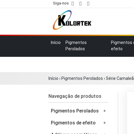
Siga-nos
Início
Pigmentos
Pigmentos 
Perolados
efeito
Início
›
Pigmentos Perolados
›
Série Camaleã
Navegação de produtos
Pigmentos Perolados
Pigmentos de efeito