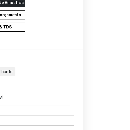
 de Amostras
m orçamento
& TDS
ilhante
EM