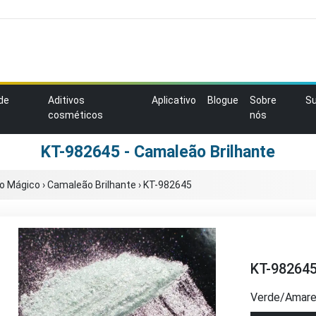
de
Aditivos
Aplicativo
Blogue
Sobre
S
cosméticos
nós
KT-982645 - Camaleão Brilhante
o Mágico
›
Camaleão Brilhante
›
KT-982645
KT-98264
Verde/Amare