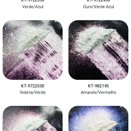
KT-9722330
KT-9722430
Verde/Azul
Ouro/Verde Azul
KT-9722530
KT-982145
Violeta/Verde
Amarelo/Vermelho