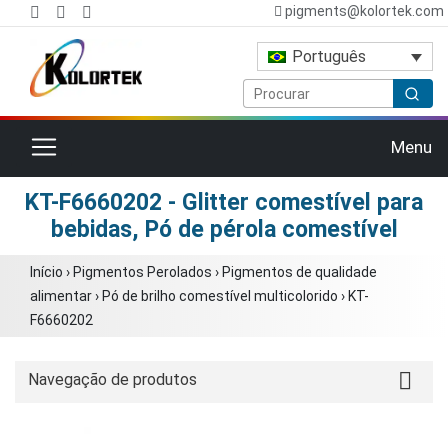
pigments@kolortek.com
Português
Alternar navegação
Menu
KT-F6660202 - Glitter comestível para
bebidas, Pó de pérola comestível
Início
›
Pigmentos Perolados
›
Pigmentos de qualidade
alimentar
›
Pó de brilho comestível multicolorido
›
KT-
F6660202
Navegação de produtos